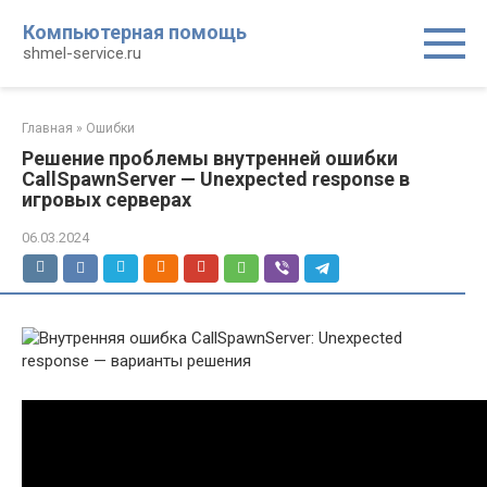
Перейти
Компьютерная помощь
к
shmel-service.ru
контенту
Главная
»
Ошибки
Решение проблемы внутренней ошибки
CallSpawnServer — Unexpected response в
игровых серверах
06.03.2024