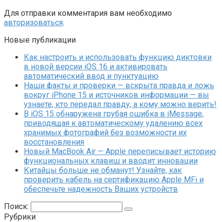
Для отправки комментария вам необходимо
авторизоваться
.
Новые публикации
Как настроить и использовать функцию диктовки
в новой версии iOS 16 и активировать
автоматический ввод и пунктуацию
Наши факты и проверки — вскрыта правда и ложь
вокруг iPhone 15 и источников информации — вы
узнаете, кто передал правду, а кому можно верить!
В iOS 15 обнаружена грубая ошибка в iMessage,
приводящая к автоматическому удалению всех
хранимых фотографий без возможности их
восстановления
Новый MacBook Air — Apple переписывает историю
функциональных клавиш и вводит инновации
Китайцы больше не обманут! Узнайте, как
проверить кабель на сертификацию Apple MFi и
обеспечьте надежность Ваших устройств
Поиск:
Рубрики