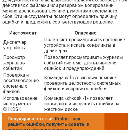
действиях с файлами или резервном копировании
можно воспользоваться инструментами системного
сбоя. Эти инструменты помогут определить причину
ошибки и предложить соответствующее решение.
Инструмент
Описание
Позволяет просматривать состояние
Диспетчер
устройств и искать конфликты в
устройств
драйверах.
Просмотр
Позволяет просматривать журналы
журналов
событий системы для выявления
событий
ошибок и предупреждений.
Проверка и
Команда «sfc /scannow» поможет
восстановление
проверить целостность системных
системных
файлов и исправить ошибки.
файлов
Использование
Команда «chkdsk /f» позволяет
инструмента
проверить и исправить ошибки на
CHKDSK
жестком диске.
Популярные статьи
Redmi - как
решить ошибки, получить советы и
прочитать полезные статьи