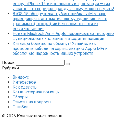
вокруг iPhone 15 и источников информации — вы
узнаете, кто передал правду, а кому можно верить!
В iOS 15 обнаружена грубая ошибка в iMessage,
приводящая к автоматическому удалению всех
хранимых фотографий без возможности их
восстановления
Новый MacBook Air — Apple переписывает историю
функциональных клавиш и вводит инновации
Китайцы больше не обманут! Узнайте, как
проверить кабель на сертификацию Apple MFi и
обеспечьте надежность Ваших устройств
Поиск:
Рубрики
Виндоус
Интересное
Как сделать
Компьютерная помощь
Обзоры
Ответы на вопросы
Ошибки
© 2026 Компьютерная помощь