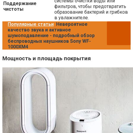
системы очистки воды или
Поддержание
фильтров, чтобы предотвратить
чистоты
образование бактерий и грибков
в увлажнителе.
Популярные статьи
Невероятное
качество звука и активное
шумоподавление - подробный обзор
беспроводных наушников Sony WF-
1000XM4
Мощность и площадь покрытия