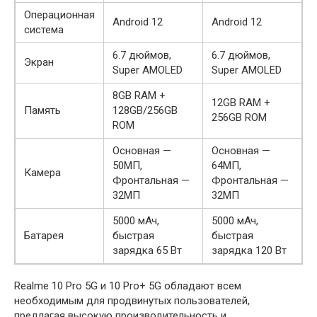
Операционная
Android 12
Android 12
система
6.7 дюймов,
6.7 дюймов,
Экран
Super AMOLED
Super AMOLED
8GB RAM +
12GB RAM +
Память
128GB/256GB
256GB ROM
ROM
Основная —
Основная —
50МП,
64МП,
Камера
Фронтальная —
Фронтальная —
32МП
32МП
5000 мАч,
5000 мАч,
Батарея
быстрая
быстрая
зарядка 65 Вт
зарядка 120 Вт
Realme 10 Pro 5G и 10 Pro+ 5G обладают всем
необходимым для продвинутых пользователей,
предлагая высокую производительность и