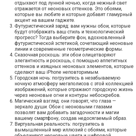
отдыхают под лунной ночью, когда нежный свет
отражается от неоновых оттенков. Это обоями,
которые вы любите и которые добавят гламурный
акцент на вашем гаджете.
Футуристический заряд: вам нужны обои, которые
будут отображать ваш стиль и технологический
прогресс? Тогда выберите фон, вдохновленный
футуристической эстетикой, сочетающий неоновые
линии и современные геометрические формы.
Сказочная роскошь: эти обои олицетворяют
элегантность и роскошь, с помощью аппетитных
оттенков и изящных неоновых элементов, которые
сделают ваш iPhone неповторимым.
Городская ночь: погрузитесь в незабываемую
ночную атмосферу мегаполисов с этой коллекцией
изображений, которые отражают городскую жизнь
через неоновые огни и контуры небоскребов.
Магический взгляд: они говорят, что глаза —
зеркало души. Обои с неоновыми глазами
позволят вам добавить загадочности и магии
вашему смартфону, создав недосягаемый образ.
Виртуальная реальность: погрузитесь в
вымышленный мир иллюзий с обоями, которые
объединяют неоновые цвета и цифровой