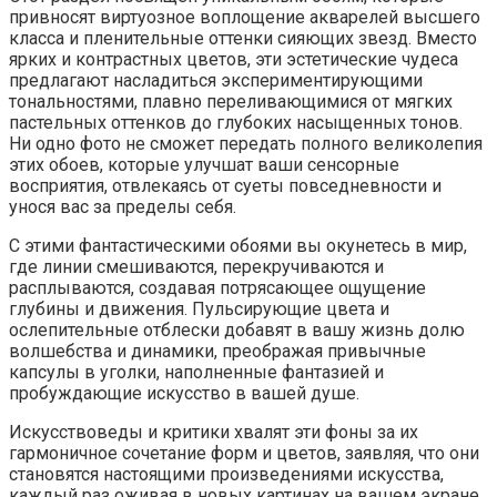
привносят виртуозное воплощение акварелей высшего
класса и пленительные оттенки сияющих звезд. Вместо
ярких и контрастных цветов, эти эстетические чудеса
предлагают насладиться экспериментирующими
тональностями, плавно переливающимися от мягких
пастельных оттенков до глубоких насыщенных тонов.
Ни одно фото не сможет передать полного великолепия
этих обоев, которые улучшат ваши сенсорные
восприятия, отвлекаясь от суеты повседневности и
унося вас за пределы себя.
С этими фантастическими обоями вы окунетесь в мир,
где линии смешиваются, перекручиваются и
расплываются, создавая потрясающее ощущение
глубины и движения. Пульсирующие цвета и
ослепительные отблески добавят в вашу жизнь долю
волшебства и динамики, преображая привычные
капсулы в уголки, наполненные фантазией и
пробуждающие искусство в вашей душе.
Искусствоведы и критики хвалят эти фоны за их
гармоничное сочетание форм и цветов, заявляя, что они
становятся настоящими произведениями искусства,
каждый раз оживая в новых картинах на вашем экране.