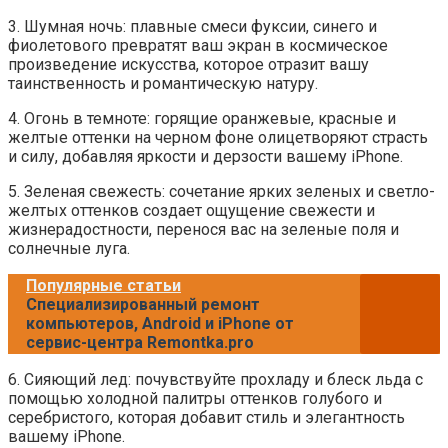
3. Шумная ночь: плавные смеси фуксии, синего и
фиолетового превратят ваш экран в космическое
произведение искусства, которое отразит вашу
таинственность и романтическую натуру.
4. Огонь в темноте: горящие оранжевые, красные и
желтые оттенки на черном фоне олицетворяют страсть
и силу, добавляя яркости и дерзости вашему iPhone.
5. Зеленая свежесть: сочетание ярких зеленых и светло-
желтых оттенков создает ощущение свежести и
жизнерадостности, перенося вас на зеленые поля и
солнечные луга.
Популярные статьи
Специализированный ремонт
компьютеров, Android и iPhone от
сервис-центра Remontka.pro
6. Сияющий лед: почувствуйте прохладу и блеск льда с
помощью холодной палитры оттенков голубого и
серебристого, которая добавит стиль и элегантность
вашему iPhone.