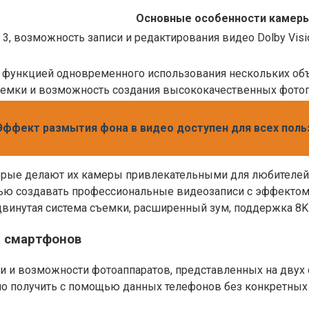
Основные особенности камер
3, возможность записи и редактирования видео Dolby Visi
 функцией одновременного использования нескольких объ
ъемки и возможность создания высококачественных фото
 Эффект размытия фона в видео доступен для всех пол
орые делают их камеры привлекательными для любителей ф
 создавать профессиональные видеозаписи с эффектом Dol
одвинутая система съемки, расширенный зум, поддержка 8
х смартфонов
и и возможности фотоаппаратов, представленных на двух
о получить с помощью данных телефонов без конкретных 