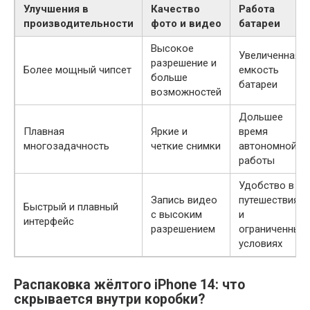
Улучшения в
Качество
Работа
производительности
фото и видео
батареи
Высокое
Увеличенная
разрешение и
Более мощный чипсет
емкость
больше
батареи
возможностей
Дольшее
Плавная
Яркие и
время
многозадачность
четкие снимки
автономной
работы
Удобство в
Запись видео
путешествиях
Быстрый и плавный
с высоким
и
интерфейс
разрешением
ограниченных
условиях
Распаковка жёлтого iPhone 14: что
скрывается внутри коробки?