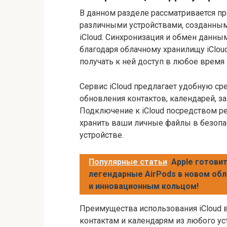
В данном разделе рассматривается п
различными устройствами, созданным
iCloud. Синхронизация и обмен данны
благодаря облачному хранилищу iClou
получать к ней доступ в любое время 
Сервис iCloud предлагает удобную ср
обновления контактов, календарей, з
Подключение к iCloud посредством р
хранить ваши личные файлы в безопас
устройстве.
Популярные статьи
Apple готови
легендарные AirPods в новом обл
и инновационным кольцом!
Преимущества использования iCloud
контактам и календарям из любого у