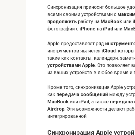
Синхронизация приносит большое удо
всеми своими устройствами с
максим
продолжить
работу на
MacBook
или
фотографии с
iPhone
на
iPad
или
Mac
Apple предоставляет ряд
инструмент
инструментов является
iCloud
, котор
такие как контакты, календари, заме
устройствами Apple
. Это позволяет 
из ваших устройств в любое время и 
Кроме того, синхронизация Apple уст
как
передача сообщений
между устр
MacBook
или
iPad
, а также
передача
Airdrop
. Эти возможности делают раб
интегрированной.
Синхронизация Apple устройс