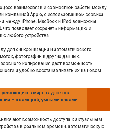
роцесс взаимосвязи и совместной работы между
и компанией Apple, с использованием сервиса
ми между iPhone, MacBook и iPad возможны
d, что позволяет сохранять информацию и
и с любого устройства.
еду для синхронизации и автоматического
аметок, фотографий и других данных.
езервного копирования дает возможность
ности и удобно восстанавливать их на новом
т революцию в мире гаджетов -
ичии – с камерой, умными очками
 включают возможность доступа к актуальным
стройства в реальном времени, автоматическую