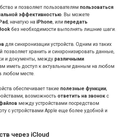
бство и позволяет пользователям
пользоваться
альной эффективностью
. Вы можете
iPad
, начатую на
iPhone
, или
передать
Book
без необходимости выполнять лишние шаги.
ов
для синхронизации устройств. Одним из таких
ый позволяет хранить и синхронизировать данные,
тки и документы, между
различными
вам иметь доступ к актуальным данным на любом
в любом месте.
ройств обеспечивает такие
полезные функции
,
ойствами, возможность
ответить на звонок
с
 файлов
между устройствами посредством
оту с устройствами Apple еще более удобной и
тв через iCloud