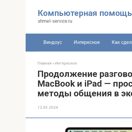
Перейти
к
Компьютерная помощь
контенту
shmel-service.ru
Виндоус
Интересное
Как сдел
Главная
»
Интересное
Продолжение разговор
MacBook и iPad — пр
методы общения в эк
12.03.2024