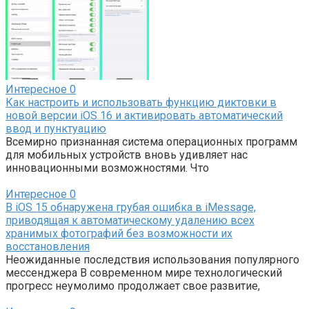
Интересное
0
Как настроить и использовать функцию диктовки в
новой версии iOS 16 и активировать автоматический
ввод и пунктуацию
Всемирно признанная система операционных программ
для мобильных устройств вновь удивляет нас
инновационными возможностями. Что
Интересное
0
В iOS 15 обнаружена грубая ошибка в iMessage,
приводящая к автоматическому удалению всех
хранимых фотографий без возможности их
восстановления
Неожиданные последствия использования популярного
мессенджера В современном мире технологический
прогресс неумолимо продолжает свое развитие,