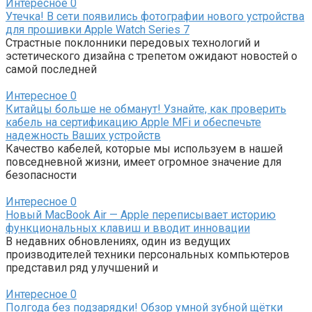
Интересное
0
Утечка! В сети появились фотографии нового устройства
для прошивки Apple Watch Series 7
Страстные поклонники передовых технологий и
эстетического дизайна с трепетом ожидают новостей о
самой последней
Интересное
0
Китайцы больше не обманут! Узнайте, как проверить
кабель на сертификацию Apple MFi и обеспечьте
надежность Ваших устройств
Качество кабелей, которые мы используем в нашей
повседневной жизни, имеет огромное значение для
безопасности
Интересное
0
Новый MacBook Air — Apple переписывает историю
функциональных клавиш и вводит инновации
В недавних обновлениях, один из ведущих
производителей техники персональных компьютеров
представил ряд улучшений и
Интересное
0
Полгода без подзарядки! Обзор умной зубной щётки