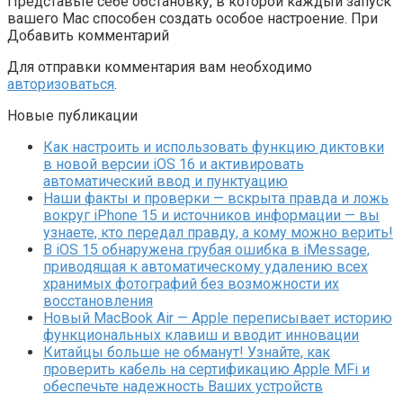
Представьте себе обстановку, в которой каждый запуск
вашего Mac способен создать особое настроение. При
Добавить комментарий
Для отправки комментария вам необходимо
авторизоваться
.
Новые публикации
Как настроить и использовать функцию диктовки
в новой версии iOS 16 и активировать
автоматический ввод и пунктуацию
Наши факты и проверки — вскрыта правда и ложь
вокруг iPhone 15 и источников информации — вы
узнаете, кто передал правду, а кому можно верить!
В iOS 15 обнаружена грубая ошибка в iMessage,
приводящая к автоматическому удалению всех
хранимых фотографий без возможности их
восстановления
Новый MacBook Air — Apple переписывает историю
функциональных клавиш и вводит инновации
Китайцы больше не обманут! Узнайте, как
проверить кабель на сертификацию Apple MFi и
обеспечьте надежность Ваших устройств