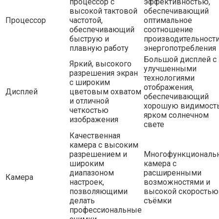
процессор с
эффективностью,
высокой тактовой
обеспечивающий
Процессор
частотой,
оптимальное
обеспечивающий
соотношение
быструю и
производительности
плавную работу
энергопотребления
Большой дисплей с
Яркий, высокого
улучшенными
разрешения экран
технологиями
с широким
отображения,
Дисплей
цветовым охватом
обеспечивающий
и отличной
хорошую видимость
четкостью
ярком солнечном
изображения
свете
Качественная
камера с высоким
разрешением и
Многофункциональ
широким
камера с
диапазоном
расширенными
Камера
настроек,
возможностями и
позволяющими
высокой скоростью
делать
съёмки
профессиональные