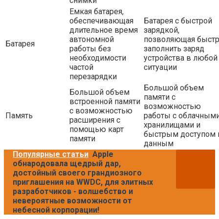
снимки
Емкая батарея,
обеспечивающая
Батарея с быстрой
длительное время
зарядкой,
автономной
позволяющая быст
Батарея
работы без
заполнить заряд
необходимости
устройства в любой
частой
ситуации
перезарядки
Большой объем
Большой объем
памяти с
встроенной памяти
возможностью
с возможностью
Память
работы с облачным
расширения с
хранилищами и
помощью карт
быстрым доступом 
памяти
данным
Популярные статьи
Apple
обнародовала щедрый дар,
достойный своего грандиозного
приглашения на WWDC, для элитных
разработчиков - волшебство и
невероятные возможности от
небесной корпорации!