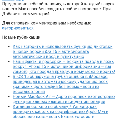
Представьте себе обстановку, в которой каждый запуск
вашего Mac способен создать особое настроение. При
Добавить комментарий
Для отправки комментария вам необходимо
авторизоваться
.
Новые публикации
Как настроить и использовать функцию диктовки
в новой версии iOS 16 и активировать
автоматический ввод и пунктуацию
Наши факты и проверки — вскрыта правда и ложь
вокруг iPhone 15 и источников информации — вы
узнаете, кто передал правду, а кому можно верить!
В iOS 15 обнаружена грубая ошибка в iMessage,
приводящая к автоматическому удалению всех
хранимых фотографий без возможности их
восстановления
Новый MacBook Air — Apple переписывает историю
функциональных клавиш и вводит инновации
Китайцы больше не обманут! Узнайте, как
проверить кабель на сертификацию Apple MFi и
обеспечьте надежность Ваших устройств