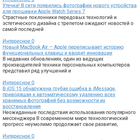
Утечка! В сети появились фотографии нового устройства
для прошивки Apple Watch Series 7
Страстные поклонники передовых технологий и
эстетического дизайна с трепетом ожидают новостей о
самой последней
Интересное
0
Новый MacBook Air — Apple переписывает историю
функциональных клавиш и вводит инновации
В недавних обновлениях, один из ведущих
производителей техники персональных компьютеров
представил ряд улучшений и
Интересное
0
В iOS 15 обнаружена грубая ошибка в iMessage,
приводящая к автоматическому удалению всех
хранимых фотографий без возможности их
восстановления
Неожиданные последствия использования популярного
мессенджера В современном мире технологический
прогресс неумолимо продолжает свое развитие,
Интересное
0