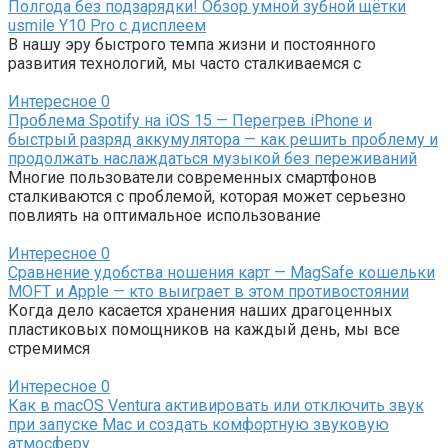
Полгода без подзарядки! Обзор умной зубной щётки
usmile Y10 Pro с дисплеем
В нашу эру быстрого темпа жизни и постоянного
развития технологий, мы часто сталкиваемся с
Интересное
0
Проблема Spotify на iOS 15 — Перегрев iPhone и
быстрый разряд аккумулятора — как решить проблему и
продолжать наслаждаться музыкой без переживаний
Многие пользователи современных смартфонов
сталкиваются с проблемой, которая может серьезно
повлиять на оптимальное использование
Интересное
0
Сравнение удобства ношения карт — MagSafe кошельки
MOFT и Apple — кто выиграет в этом противостоянии
Когда дело касается хранения наших драгоценных
пластиковых помощников на каждый день, мы все
стремимся
Интересное
0
Как в macOS Ventura активировать или отключить звук
при запуске Mac и создать комфортную звуковую
атмосферу