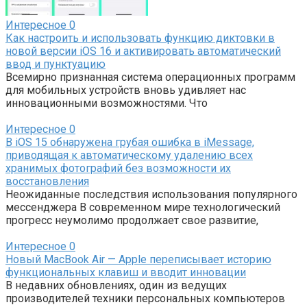
Интересное
0
Как настроить и использовать функцию диктовки в
новой версии iOS 16 и активировать автоматический
ввод и пунктуацию
Всемирно признанная система операционных программ
для мобильных устройств вновь удивляет нас
инновационными возможностями. Что
Интересное
0
В iOS 15 обнаружена грубая ошибка в iMessage,
приводящая к автоматическому удалению всех
хранимых фотографий без возможности их
восстановления
Неожиданные последствия использования популярного
мессенджера В современном мире технологический
прогресс неумолимо продолжает свое развитие,
Интересное
0
Новый MacBook Air — Apple переписывает историю
функциональных клавиш и вводит инновации
В недавних обновлениях, один из ведущих
производителей техники персональных компьютеров