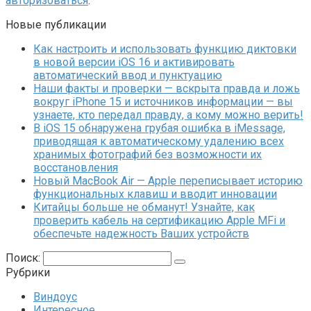
авторизоваться
.
Новые публикации
Как настроить и использовать функцию диктовки
в новой версии iOS 16 и активировать
автоматический ввод и пунктуацию
Наши факты и проверки — вскрыта правда и ложь
вокруг iPhone 15 и источников информации — вы
узнаете, кто передал правду, а кому можно верить!
В iOS 15 обнаружена грубая ошибка в iMessage,
приводящая к автоматическому удалению всех
хранимых фотографий без возможности их
восстановления
Новый MacBook Air — Apple переписывает историю
функциональных клавиш и вводит инновации
Китайцы больше не обманут! Узнайте, как
проверить кабель на сертификацию Apple MFi и
обеспечьте надежность Ваших устройств
Поиск:
Рубрики
Виндоус
Интересное