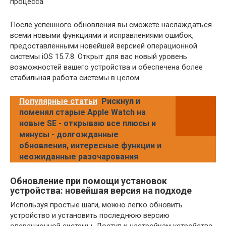
процесса.
После успешного обновления вы сможете наслаждаться
всеми новыми функциями и исправлениями ошибок,
предоставленными новейшей версией операционной
системы iOS 15.7.8. Открыт для вас новый уровень
возможностей вашего устройства и обеспечена более
стабильная работа системы в целом.
Популярные статьи
Рискнул и
поменял старые Apple Watch на
новые SE - открываю все плюсы и
минусы - долгожданные
обновления, интересные функции и
неожиданные разочарования
Обновление при помощи установок
устройства: новейшая версия на подходе
Используя простые шаги, можно легко обновить
устройство и установить последнюю версию