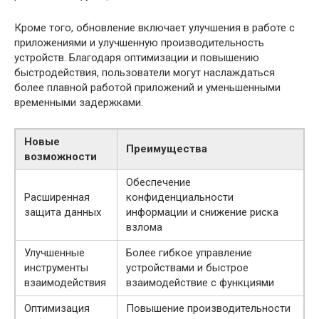
Кроме того, обновление включает улучшения в работе с
приложениями и улучшенную производительность
устройств. Благодаря оптимизации и повышению
быстродействия, пользователи могут наслаждаться
более плавной работой приложений и уменьшенными
временными задержками.
Новые
Преимущества
возможности
Обеспечение
Расширенная
конфиденциальности
защита данных
информации и снижение риска
взлома
Улучшенные
Более гибкое управление
инструменты
устройствами и быстрое
взаимодействия
взаимодействие с функциями
Оптимизация
Повышение производительности