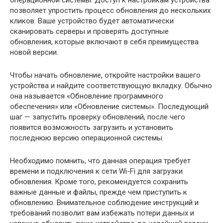
операционной системы. Доступ к настройкам устройства
позволяет упростить процесс обновления до нескольких
кликов. Ваше устройство будет автоматически
сканировать серверы и проверять доступные
обновления, которые включают в себя преимущества
новой версии.
Чтобы начать обновление, откройте настройки вашего
устройства и найдите соответствующую вкладку. Обычно
она называется «Обновление программного
обеспечения» или «Обновление системы». Последующий
шаг — запустить проверку обновлений, после чего
появится возможность загрузить и установить
последнюю версию операционной системы.
Необходимо помнить, что данная операция требует
времени и подключения к сети Wi-Fi для загрузки
обновления. Кроме того, рекомендуется сохранить
важные данные и файлы, прежде чем приступить к
обновлению. Внимательное соблюдение инструкций и
требований позволит вам избежать потери данных и