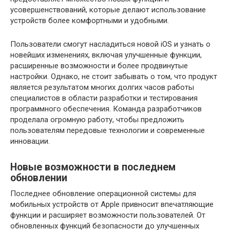
усовершенствований, которые делают использование
устройств более комфортными и удобными.
Пользователи смогут насладиться новой iOS и узнать о
новейших изменениях, включая улучшенные функции,
расширенные возможности и более продвинутые
настройки. Однако, не стоит забывать о том, что продукт
является результатом многих долгих часов работы
специалистов в области разработки и тестирования
программного обеспечения. Команда разработчиков
проделала огромную работу, чтобы предложить
пользователям передовые технологии и современные
инновации.
Новые возможности в последнем
обновлении
Последнее обновление операционной системы для
мобильных устройств от Apple привносит впечатляющие
функции и расширяет возможности пользователей. От
обновленных функций безопасности до улучшенных