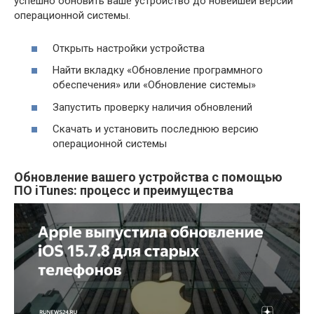
успешно обновить ваше устройство до новейшей версии
операционной системы.
Открыть настройки устройства
Найти вкладку «Обновление программного
обеспечения» или «Обновление системы»
Запустить проверку наличия обновлений
Скачать и установить последнюю версию
операционной системы
Обновление вашего устройства с помощью
ПО iTunes: процесс и преимущества