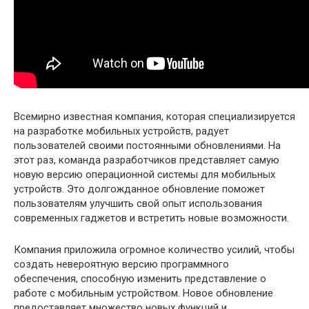
Всемирно известная компания, которая специализируется
на разработке мобильных устройств, радует
пользователей своими постоянными обновлениями. На
этот раз, команда разработчиков представляет самую
новую версию операционной системы для мобильных
устройств. Это долгожданное обновление поможет
пользователям улучшить свой опыт использования
современных гаджетов и встретить новые возможности.
Компания приложила огромное количество усилий, чтобы
создать невероятную версию программного
обеспечения, способную изменить представление о
работе с мобильным устройством. Новое обновление
предоставляет множество новых функций и