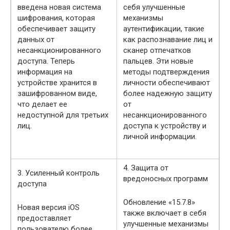
введена новая система
себя улучшенные
шифрования, которая
механизмы
обеспечивает защиту
аутентификации, такие
данных от
как распознавание лиц и
несанкционированного
сканер отпечатков
доступа. Теперь
пальцев. Эти новые
информация на
методы подтверждения
устройстве хранится в
личности обеспечивают
зашифрованном виде,
более надежную защиту
что делает ее
от
недоступной для третьих
несанкционированного
лиц.
доступа к устройству и
личной информации.
4. Защита от
3. Усиленный контроль
вредоносных программ
доступа
Обновление «15.7.8»
Новая версия iOS
также включает в себя
предоставляет
улучшенные механизмы
пользователю более