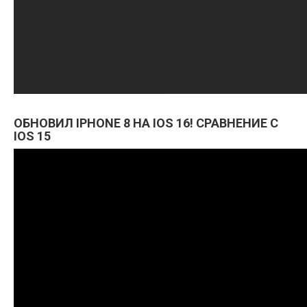
ОБНОВИЛ IPHONE 8 НА IOS 16! СРАВНЕНИЕ С
IOS 15