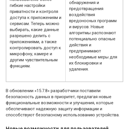
обнаружения и
гибкие настройки
предотвращения
приватности и контроля
воздействия
доступа к приложениям и
вредоносных программ
сервисам. Теперь можно
и вирусов. Новые
выбирать, какие данные
алгоритмы распознают
разрешено делить с
потенциально опасные
приложениями, а также
действия и
контролировать доступ к
предпринимают
микрофону, камере и
необходимые меры для
другим чувствительным
их блокировки и
функциям.
удаления.
В обновлении «15.7.8» разработчики поставили
безопасность данных в приоритет, предлагая новые
функциональные возможности и улучшения, которые
обеспечивают надежную защиту информации и
способствуют безопасному использованию устройства.
Новые возможности для пользователей