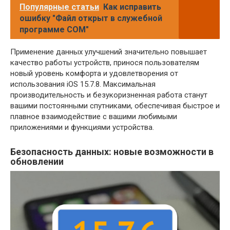
Популярные статьи
Как исправить
ошибку "Файл открыт в служебной
программе COM"
Применение данных улучшений значительно повышает
качество работы устройств, принося пользователям
новый уровень комфорта и удовлетворения от
использования iOS 15.7.8. Максимальная
производительность и безукоризненная работа станут
вашими постоянными спутниками, обеспечивая быстрое и
плавное взаимодействие с вашими любимыми
приложениями и функциями устройства.
Безопасность данных: новые возможности в
обновлении