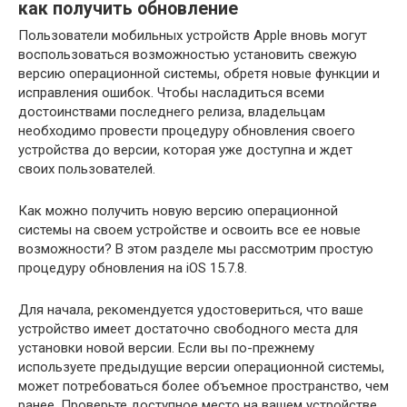
как получить обновление
Пользователи мобильных устройств Apple вновь могут
воспользоваться возможностью установить свежую
версию операционной системы, обретя новые функции и
исправления ошибок. Чтобы насладиться всеми
достоинствами последнего релиза, владельцам
необходимо провести процедуру обновления своего
устройства до версии, которая уже доступна и ждет
своих пользователей.
Как можно получить новую версию операционной
системы на своем устройстве и освоить все ее новые
возможности? В этом разделе мы рассмотрим простую
процедуру обновления на iOS 15.7.8.
Для начала, рекомендуется удостовериться, что ваше
устройство имеет достаточно свободного места для
установки новой версии. Если вы по-прежнему
используете предыдущие версии операционной системы,
может потребоваться более объемное пространство, чем
ранее. Проверьте доступное место на вашем устройстве,