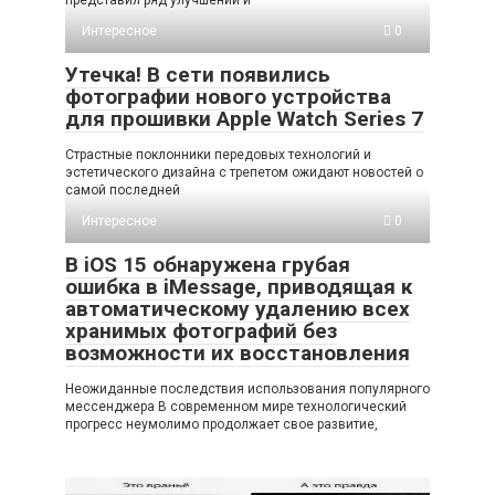
Интересное
0
Утечка! В сети появились
фотографии нового устройства
для прошивки Apple Watch Series 7
Страстные поклонники передовых технологий и
эстетического дизайна с трепетом ожидают новостей о
самой последней
Интересное
0
В iOS 15 обнаружена грубая
ошибка в iMessage, приводящая к
автоматическому удалению всех
хранимых фотографий без
возможности их восстановления
Неожиданные последствия использования популярного
мессенджера В современном мире технологический
прогресс неумолимо продолжает свое развитие,