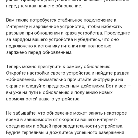
перед тем как начнете обновление.
Вам также потребуется стабильное подключение к
Интернету и заряженное устройство, чтобы избежать
разрыва при обновлении и краха устройства. Проследите
за зарядом вашего устройства и убедитесь, что оно
подключено к источнику питания или полностью
заряжено перед обновлением.
Теперь можно приступить к самому обновлению.
Откройте настройки своего устройства и найдите раздел
«Обновления». Внимательно прочитайте инструкции на
экране и следуйте предложенным действиям. Вот и все —
вы уже на пути к обновлению и получению новых
возможностей вашего устройства.
Не забывайте, что обновление может занять некоторое
время в зависимости от скорости вашего интернет-
соединения и общей производительности устройства.
Будьте терпеливы и дождитесь успешного завершения