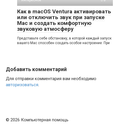
Как в macOS Ventura активировать
или отключить звук при запуске
Mac и создать комфортную
звуковую атмосферу
Представьте себе обстановку, в которой каждый запуск
вашего Mac способен создать особое настроение. При
Добавить комментарий
Для отправки комментария вам необходимо
авторизоваться
.
© 2026 Компьютерная помощь