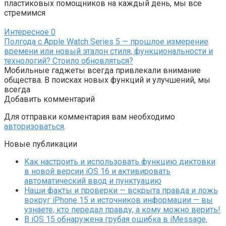
пластиковых помощников на каждый день, мы все
стремимся
Интересное
0
Полгода с Apple Watch Series 5 — прошлое измерение
времени или новый эталон стиля, функциональности и
технологий? Стоило обновляться?
Мобильные гаджеты всегда привлекали внимание
общества. В поисках новых функций и улучшений, мы
всегда
Добавить комментарий
Для отправки комментария вам необходимо
авторизоваться
.
Новые публикации
Как настроить и использовать функцию диктовки
в новой версии iOS 16 и активировать
автоматический ввод и пунктуацию
Наши факты и проверки — вскрыта правда и ложь
вокруг iPhone 15 и источников информации — вы
узнаете, кто передал правду, а кому можно верить!
В iOS 15 обнаружена грубая ошибка в iMessage,