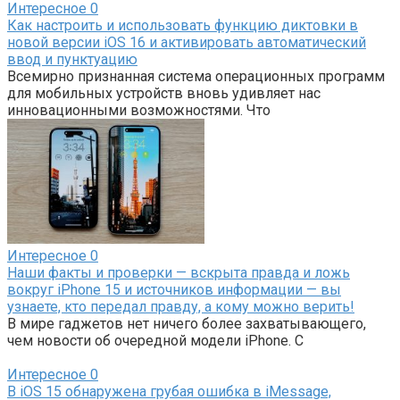
Интересное
0
Как настроить и использовать функцию диктовки в
новой версии iOS 16 и активировать автоматический
ввод и пунктуацию
Всемирно признанная система операционных программ
для мобильных устройств вновь удивляет нас
инновационными возможностями. Что
Интересное
0
Наши факты и проверки — вскрыта правда и ложь
вокруг iPhone 15 и источников информации — вы
узнаете, кто передал правду, а кому можно верить!
В мире гаджетов нет ничего более захватывающего,
чем новости об очередной модели iPhone. С
Интересное
0
В iOS 15 обнаружена грубая ошибка в iMessage,