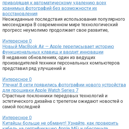
приводящая к автоматическому удалению всех
хранимых фотографий без возможности их
восстановления
Неожиданные последствия использования популярного
мессенджера В современном мире технологический
прогресс неумолимо продолжает свое развитие,
Интересное
0
Новый MacBook Air — Apple переписывает историю
функциональных клавиш и вводит инновации
В недавних обновлениях, один из ведущих
производителей техники персональных компьютеров
представил ряд улучшений и
Интересное
0
Утечка! В сети появились фотографии нового устройства
для прошивки Apple Watch Series 7
Страстные поклонники передовых технологий и
эстетического дизайна с трепетом ожидают новостей о
самой последней
Интересное
0
Китайцы больше не обманут! Узнайте, как проверить
кабель на сертификацию Apple MFi и обеспечьте