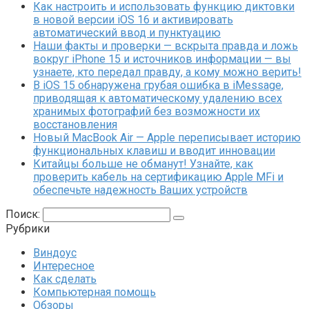
Как настроить и использовать функцию диктовки
в новой версии iOS 16 и активировать
автоматический ввод и пунктуацию
Наши факты и проверки — вскрыта правда и ложь
вокруг iPhone 15 и источников информации — вы
узнаете, кто передал правду, а кому можно верить!
В iOS 15 обнаружена грубая ошибка в iMessage,
приводящая к автоматическому удалению всех
хранимых фотографий без возможности их
восстановления
Новый MacBook Air — Apple переписывает историю
функциональных клавиш и вводит инновации
Китайцы больше не обманут! Узнайте, как
проверить кабель на сертификацию Apple MFi и
обеспечьте надежность Ваших устройств
Поиск:
Рубрики
Виндоус
Интересное
Как сделать
Компьютерная помощь
Обзоры