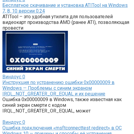
Бесплатное скачивание и установка ATITool на Windows
7, 8, 10 версии 0.24
ATITool – это удобная утилита для пользователей
видеокарт производства AMD (ранее ATI), позволяющая
провести
Виндоус
0
Инструкция по устранению ошибки 0x00000009 в
Windows — Проблемы с синим экраном
IRQL_NOT_GREATER_OR_EQUAL и их решение
Ошибка 0x00000009 в Windows, также известная как
синий экран смерти с кодом
IRQL_NOT_GREATER_OR_EQUAL, может
Виндоус
0
Ошибка подключения «msftconnecttest redirect» в ОС
Windows 10 — причины и способы её устранения