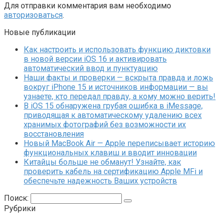
Для отправки комментария вам необходимо
авторизоваться
.
Новые публикации
Как настроить и использовать функцию диктовки
в новой версии iOS 16 и активировать
автоматический ввод и пунктуацию
Наши факты и проверки — вскрыта правда и ложь
вокруг iPhone 15 и источников информации — вы
узнаете, кто передал правду, а кому можно верить!
В iOS 15 обнаружена грубая ошибка в iMessage,
приводящая к автоматическому удалению всех
хранимых фотографий без возможности их
восстановления
Новый MacBook Air — Apple переписывает историю
функциональных клавиш и вводит инновации
Китайцы больше не обманут! Узнайте, как
проверить кабель на сертификацию Apple MFi и
обеспечьте надежность Ваших устройств
Поиск:
Рубрики