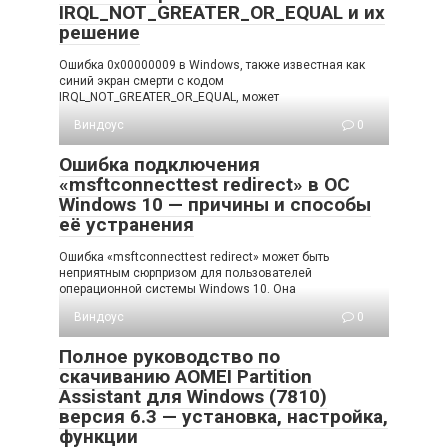
IRQL_NOT_GREATER_OR_EQUAL и их
решение
Ошибка 0x00000009 в Windows, также известная как
синий экран смерти с кодом
IRQL_NOT_GREATER_OR_EQUAL, может
Виндоус
0
Ошибка подключения
«msftconnecttest redirect» в ОС
Windows 10 — причины и способы
её устранения
Ошибка «msftconnecttest redirect» может быть
неприятным сюрпризом для пользователей
операционной системы Windows 10. Она
Виндоус
0
Полное руководство по
скачиванию AOMEI Partition
Assistant для Windows (7810)
версия 6.3 — установка, настройка,
функции