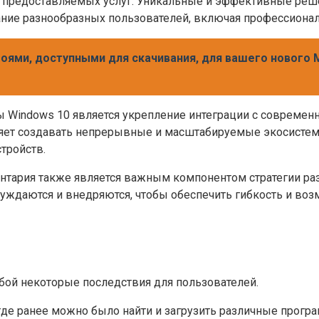
 предоставляемых услуг. Уникальные и эффективные решен
ание разнообразных пользователей, включая профессионал
оями, доступными для скачивания, для вашего нового 
 Windows 10 является укрепление интеграции с современн
оляет создавать непрерывные и масштабируемые экосисте
тройств.
ентария также является важным компонентом стратегии р
суждаются и внедряются, чтобы обеспечить гибкость и в
обой некоторые последствия для пользователей.
 где ранее можно было найти и загрузить различные прог