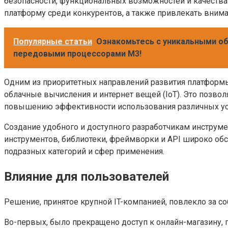
безопасности, функциональных возможностей и качества
платформу среди конкурентов, а также привлекать вним
Популярные статьи
Ознакомьтесь с уникальными об
передовыми процессорами M3!
Одним из приоритетных направлений развития платформы
облачные вычисления и интернет вещей (IoT). Это позв
повышению эффективности использования различных ус
Создание удобного и доступного разработчикам инструм
инструментов, библиотеки, фреймворки и API широко об
подразных категорий и сфер применения.
Влияние для пользователей
Решение, принятое крупной IT-компанией, повлекло за с
Во-первых, было прекращено доступ к онлайн-магазину,