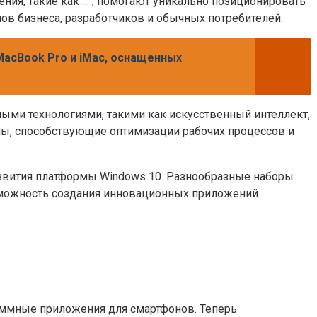
ия, такие как … , помогают уникально позиционировать
ов бизнеса, разработчиков и обычных потребителей.
MacBook Pro и iMac, оснащенных
ыми технологиями, такими как искусственный интеллект,
мы, способствующие оптимизации рабочих процессов и
азвития платформы Windows 10. Разнообразные наборы
озможность создания инновационных приложений
раммные приложения для смартфонов. Теперь