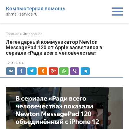
Перейти
Компьютерная помощь
к
shmel-service.ru
контенту
Главная
»
Интересное
Легендарный коммуникатор Newton
MessagePad 120 от Apple засветился в
сериале «Ради всего человечества»
12.03.2024