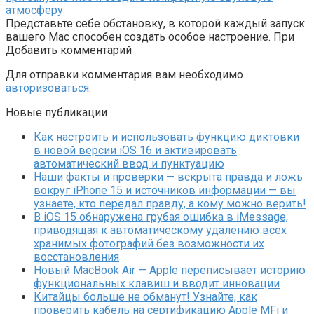
атмосферу
Представьте себе обстановку, в которой каждый запуск
вашего Mac способен создать особое настроение. При
Добавить комментарий
Для отправки комментария вам необходимо
авторизоваться
.
Новые публикации
Как настроить и использовать функцию диктовки
в новой версии iOS 16 и активировать
автоматический ввод и пунктуацию
Наши факты и проверки — вскрыта правда и ложь
вокруг iPhone 15 и источников информации — вы
узнаете, кто передал правду, а кому можно верить!
В iOS 15 обнаружена грубая ошибка в iMessage,
приводящая к автоматическому удалению всех
хранимых фотографий без возможности их
восстановления
Новый MacBook Air — Apple переписывает историю
функциональных клавиш и вводит инновации
Китайцы больше не обманут! Узнайте, как
проверить кабель на сертификацию Apple MFi и