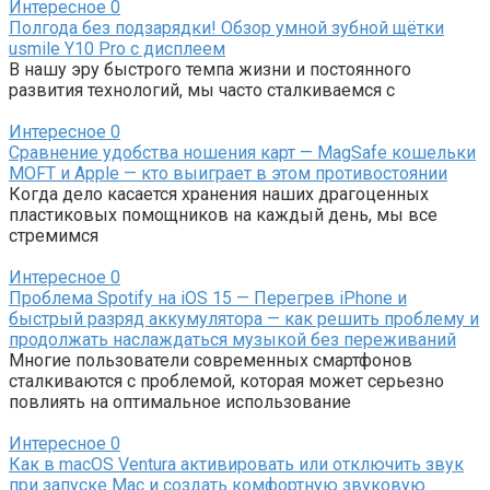
Интересное
0
Полгода без подзарядки! Обзор умной зубной щётки
usmile Y10 Pro с дисплеем
В нашу эру быстрого темпа жизни и постоянного
развития технологий, мы часто сталкиваемся с
Интересное
0
Сравнение удобства ношения карт — MagSafe кошельки
MOFT и Apple — кто выиграет в этом противостоянии
Когда дело касается хранения наших драгоценных
пластиковых помощников на каждый день, мы все
стремимся
Интересное
0
Проблема Spotify на iOS 15 — Перегрев iPhone и
быстрый разряд аккумулятора — как решить проблему и
продолжать наслаждаться музыкой без переживаний
Многие пользователи современных смартфонов
сталкиваются с проблемой, которая может серьезно
повлиять на оптимальное использование
Интересное
0
Как в macOS Ventura активировать или отключить звук
при запуске Mac и создать комфортную звуковую