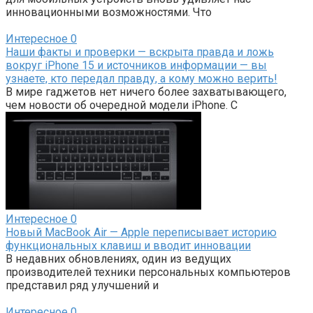
инновационными возможностями. Что
Интересное
0
Наши факты и проверки — вскрыта правда и ложь
вокруг iPhone 15 и источников информации — вы
узнаете, кто передал правду, а кому можно верить!
В мире гаджетов нет ничего более захватывающего,
чем новости об очередной модели iPhone. С
Интересное
0
Новый MacBook Air — Apple переписывает историю
функциональных клавиш и вводит инновации
В недавних обновлениях, один из ведущих
производителей техники персональных компьютеров
представил ряд улучшений и
Интересное
0