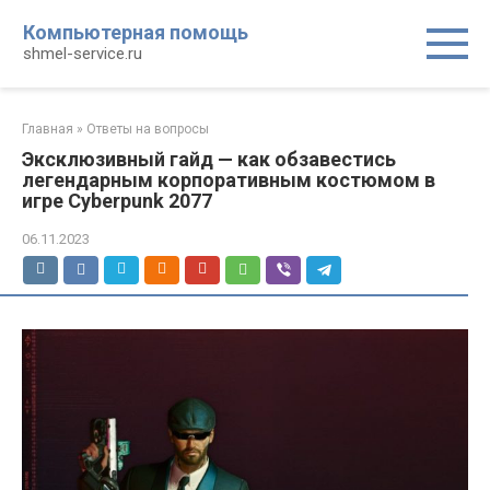
Перейти
Компьютерная помощь
к
shmel-service.ru
контенту
Главная
»
Ответы на вопросы
Эксклюзивный гайд — как обзавестись
легендарным корпоративным костюмом в
игре Cyberpunk 2077
06.11.2023