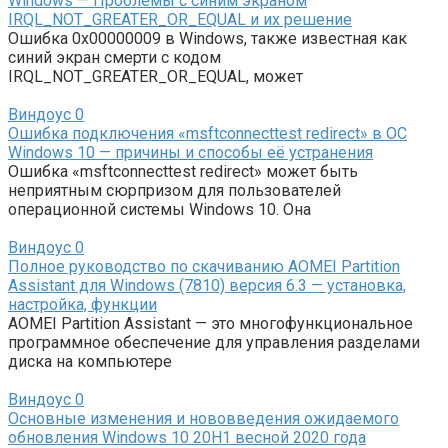
Windows — Проблемы с синим экраном
IRQL_NOT_GREATER_OR_EQUAL и их решение
Ошибка 0x00000009 в Windows, также известная как
синий экран смерти с кодом
IRQL_NOT_GREATER_OR_EQUAL, может
Виндоус
0
Ошибка подключения «msftconnecttest redirect» в ОС
Windows 10 — причины и способы её устранения
Ошибка «msftconnecttest redirect» может быть
неприятным сюрпризом для пользователей
операционной системы Windows 10. Она
Виндоус
0
Полное руководство по скачиванию AOMEI Partition
Assistant для Windows (7810) версия 6.3 — установка,
настройка, функции
AOMEI Partition Assistant — это многофункциональное
программное обеспечение для управления разделами
диска на компьютере
Виндоус
0
Основные изменения и нововведения ожидаемого
обновления Windows 10 20H1 весной 2020 года