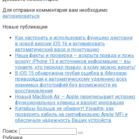
Для отправки комментария вам необходимо
авторизоваться
.
Новые публикации
Как настроить и использовать функцию диктовки
в новой версии iOS 16 и активировать
автоматический ввод и пунктуацию
Наши факты и проверки — вскрыта правда и ложь
вокруг iPhone 15 и источников информации — вы
узнаете, кто передал правду, а кому можно верить!
В iOS 15 обнаружена грубая ошибка в iMessage,
приводящая к автоматическому удалению всех
хранимых фотографий без возможности их
восстановления
Новый MacBook Air — Apple переписывает историю
функциональных клавиш и вводит инновации
Китайцы больше не обманут! Узнайте, как
проверить кабель на сертификацию Apple MFi и
обеспечьте надежность Ваших устройств
Поиск:
Рубрики