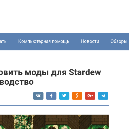
ать
Компьютерная помощь
Новости
Обзоры
новить моды для Stardew
оводство