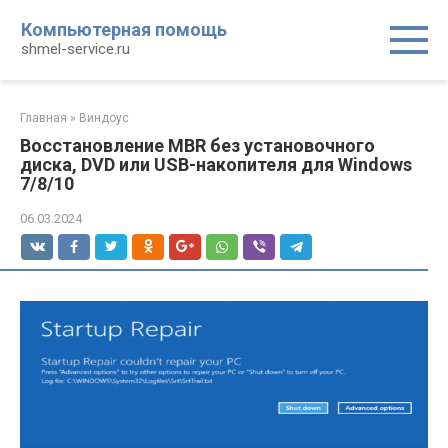
Перейти
Компьютерная помощь
к
shmel-service.ru
контенту
Главная
»
Виндоус
Восстановление MBR без установочного
диска, DVD или USB-накопителя для Windows
7/8/10
06.03.2024