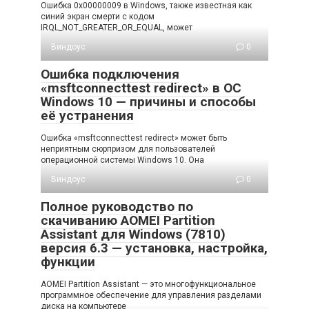
Ошибка 0x00000009 в Windows, также известная как
синий экран смерти с кодом
IRQL_NOT_GREATER_OR_EQUAL, может
Виндоус
0
Ошибка подключения
«msftconnecttest redirect» в ОС
Windows 10 — причины и способы
её устранения
Ошибка «msftconnecttest redirect» может быть
неприятным сюрпризом для пользователей
операционной системы Windows 10. Она
Виндоус
0
Полное руководство по
скачиванию AOMEI Partition
Assistant для Windows (7810)
версия 6.3 — установка, настройка,
функции
AOMEI Partition Assistant — это многофункциональное
программное обеспечение для управления разделами
диска на компьютере