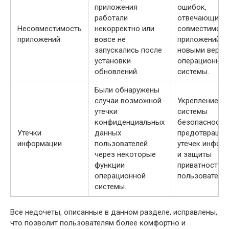
приложения
ошибок,
работали
отвечающих з
Несовместимость
некорректно или
совместимост
приложений
вовсе не
приложений с
запускались после
новыми верси
установки
операционной
обновлений.
системы.
Были обнаружены
случаи возможной
Укрепление
утечки
системы
конфиденциальных
безопасности
Утечки
данных
предотвраще
информации
пользователей
утечек инфор
через некоторые
и защиты
функции
приватности
операционной
пользователей
системы.
Все недочеты, описанные в данном разделе, исправлены,
что позволит пользователям более комфортно и