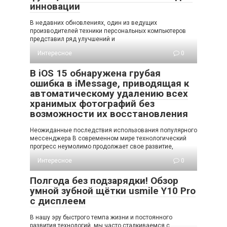
инновации
В недавних обновлениях, один из ведущих
производителей техники персональных компьютеров
представил ряд улучшений и
Интересное
0
В iOS 15 обнаружена грубая
ошибка в iMessage, приводящая к
автоматическому удалению всех
хранимых фотографий без
возможности их восстановления
Неожиданные последствия использования популярного
мессенджера В современном мире технологический
прогресс неумолимо продолжает свое развитие,
Интересное
0
Полгода без подзарядки! Обзор
умной зубной щётки usmile Y10 Pro
с дисплеем
В нашу эру быстрого темпа жизни и постоянного
развития технологий, мы часто сталкиваемся с