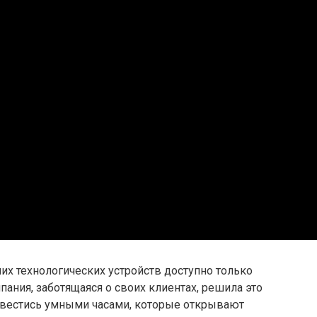
их технологических устройств доступно только
ания, заботящаяся о своих клиентах, решила это
авестись умными часами, которые открывают