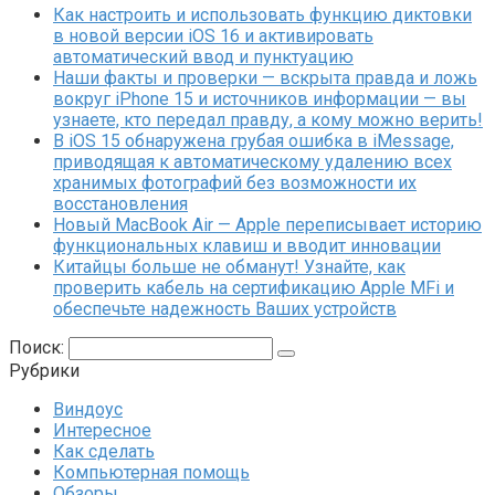
Как настроить и использовать функцию диктовки
в новой версии iOS 16 и активировать
автоматический ввод и пунктуацию
Наши факты и проверки — вскрыта правда и ложь
вокруг iPhone 15 и источников информации — вы
узнаете, кто передал правду, а кому можно верить!
В iOS 15 обнаружена грубая ошибка в iMessage,
приводящая к автоматическому удалению всех
хранимых фотографий без возможности их
восстановления
Новый MacBook Air — Apple переписывает историю
функциональных клавиш и вводит инновации
Китайцы больше не обманут! Узнайте, как
проверить кабель на сертификацию Apple MFi и
обеспечьте надежность Ваших устройств
Поиск:
Рубрики
Виндоус
Интересное
Как сделать
Компьютерная помощь
Обзоры