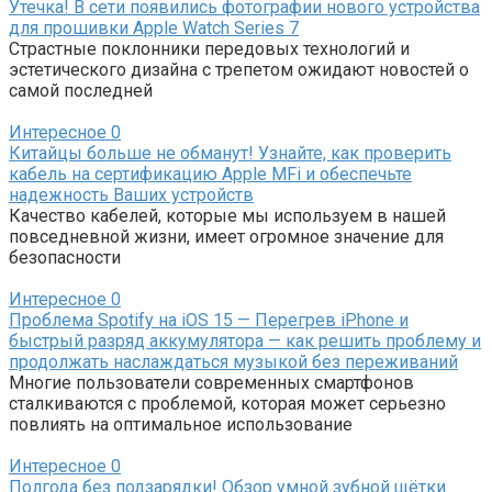
Утечка! В сети появились фотографии нового устройства
для прошивки Apple Watch Series 7
Страстные поклонники передовых технологий и
эстетического дизайна с трепетом ожидают новостей о
самой последней
Интересное
0
Китайцы больше не обманут! Узнайте, как проверить
кабель на сертификацию Apple MFi и обеспечьте
надежность Ваших устройств
Качество кабелей, которые мы используем в нашей
повседневной жизни, имеет огромное значение для
безопасности
Интересное
0
Проблема Spotify на iOS 15 — Перегрев iPhone и
быстрый разряд аккумулятора — как решить проблему и
продолжать наслаждаться музыкой без переживаний
Многие пользователи современных смартфонов
сталкиваются с проблемой, которая может серьезно
повлиять на оптимальное использование
Интересное
0
Полгода без подзарядки! Обзор умной зубной щётки