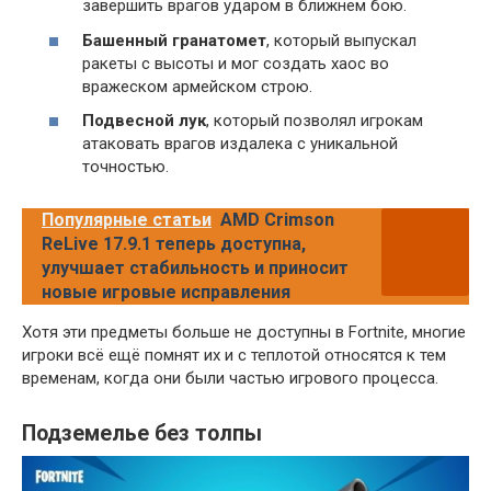
завершить врагов ударом в ближнем бою.
Башенный гранатомет
, который выпускал
ракеты с высоты и мог создать хаос во
вражеском армейском строю.
Подвесной лук
, который позволял игрокам
атаковать врагов издалека с уникальной
точностью.
Популярные статьи
AMD Crimson
ReLive 17.9.1 теперь доступна,
улучшает стабильность и приносит
новые игровые исправления
Хотя эти предметы больше не доступны в Fortnite, многие
игроки всё ещё помнят их и с теплотой относятся к тем
временам, когда они были частью игрового процесса.
Подземелье без толпы