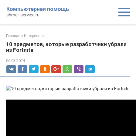
Перейти
Компьютерная помощь
к
shmel-service.ru
контенту
Главная
»
Интересное
10 предметов, которые разработчики убрали
из Fortnite
06.03.2024